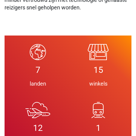
reizigers snel geholpen worden.
7
15
landen
winkels
12
1