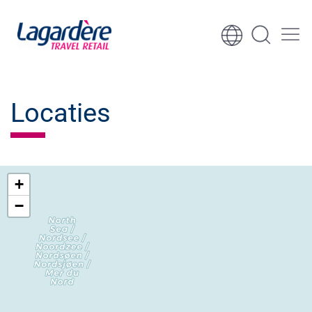
Ga naar inhoud
Ga naar voettekst
Locaties
+
−