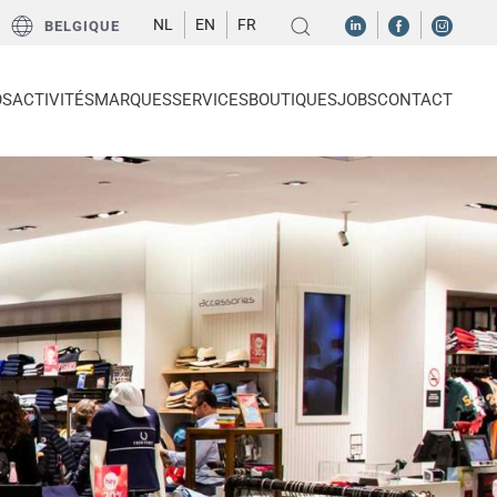
NL
EN
FR
BELGIQUE
OS
ACTIVITÉS
MARQUES
SERVICES
BOUTIQUES
JOBS
CONTACT