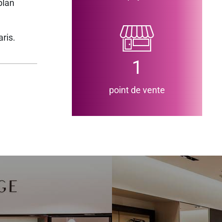
plan
ris.
1
point de vente