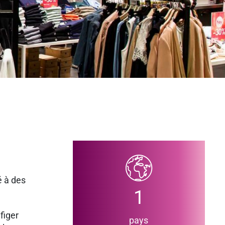
é à des
1
figer
pays