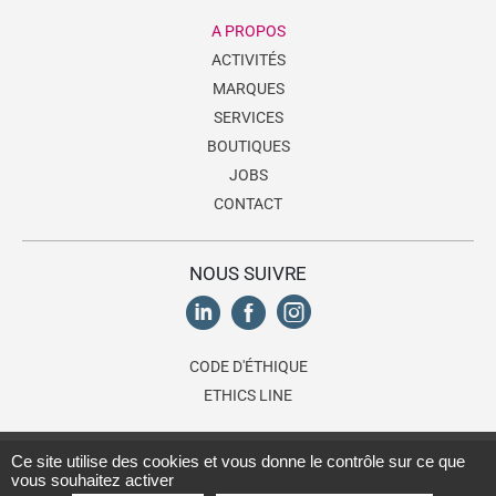
A PROPOS
ACTIVITÉS
MARQUES
SERVICES
BOUTIQUES
JOBS
CONTACT
NOUS SUIVRE
CODE D'ÉTHIQUE
ETHICS LINE
© 2026 Lagardère Travel Retail, une division du
groupe Lagardère
.
Ce site utilise des cookies et vous donne le contrôle sur ce que
vous souhaitez activer
Tous droits réservés.
Conditions d'utilisation
-
Politique de