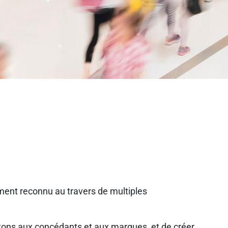
ment reconnu au travers de multiples
tons aux concédants et aux marques, et de créer