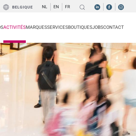
NL
EN
FR
BELGIQUE
OS
ACTIVITÉS
MARQUES
SERVICES
BOUTIQUES
JOBS
CONTACT