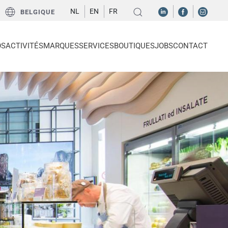
NL
EN
FR
BELGIQUE
OS
ACTIVITÉS
MARQUES
SERVICES
BOUTIQUES
JOBS
CONTACT