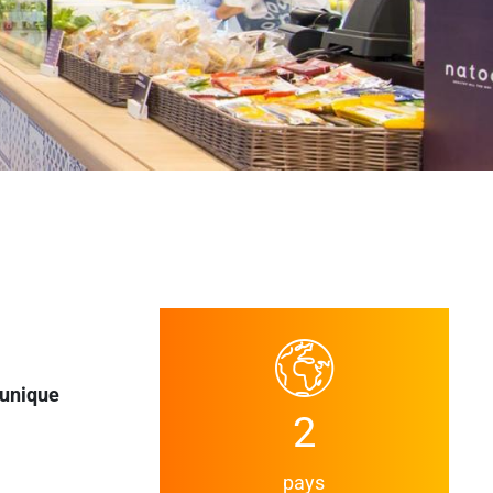
 unique
2
pays