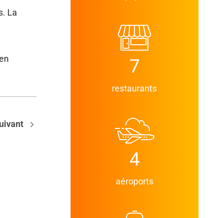
s. La
 en
7
restaurants
uivant
4
aéroports