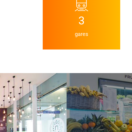
3
gares